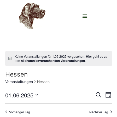
Keine Veranstaltungen für 1.06.2025 vorgesehen. Hier geht es zu
den
nächsten bevorstehenden Veranstaltungen
.
Hessen
Veranstaltungen
Hessen
Veran
Ve
01.06.2025
Suche
Tag
Datum
An
Such
wählen.
Na
Vorheriger Tag
Nächster Tag
und