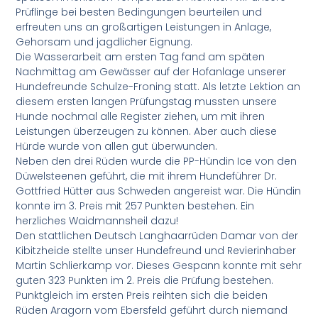
Prüflinge bei besten Bedingungen beurteilen und
erfreuten uns an großartigen Leistungen in Anlage,
Gehorsam und jagdlicher Eignung.
Die Wasserarbeit am ersten Tag fand am späten
Nachmittag am Gewässer auf der Hofanlage unserer
Hundefreunde Schulze-Froning statt. Als letzte Lektion an
diesem ersten langen Prüfungstag mussten unsere
Hunde nochmal alle Register ziehen, um mit ihren
Leistungen überzeugen zu können. Aber auch diese
Hürde wurde von allen gut überwunden.
Neben den drei Rüden wurde die PP-Hündin Ice von den
Düwelsteenen geführt, die mit ihrem Hundeführer Dr.
Gottfried Hütter aus Schweden angereist war. Die Hündin
konnte im 3. Preis mit 257 Punkten bestehen. Ein
herzliches Waidmannsheil dazu!
Den stattlichen Deutsch Langhaarrüden Damar von der
Kibitzheide stellte unser Hundefreund und Revierinhaber
Martin Schlierkamp vor. Dieses Gespann konnte mit sehr
guten 323 Punkten im 2. Preis die Prüfung bestehen.
Punktgleich im ersten Preis reihten sich die beiden
Rüden Aragorn vom Ebersfeld geführt durch niemand