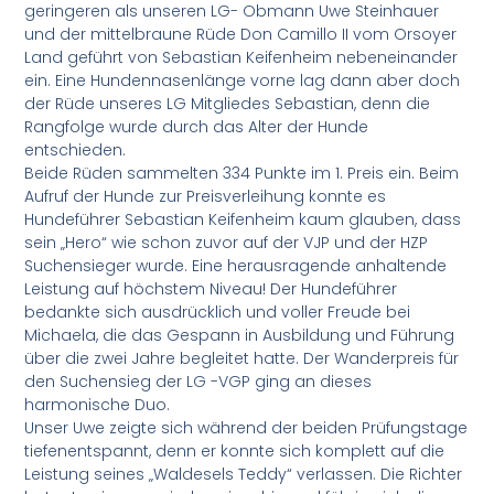
geringeren als unseren LG- Obmann Uwe Steinhauer
und der mittelbraune Rüde Don Camillo II vom Orsoyer
Land geführt von Sebastian Keifenheim nebeneinander
ein. Eine Hundennasenlänge vorne lag dann aber doch
der Rüde unseres LG Mitgliedes Sebastian, denn die
Rangfolge wurde durch das Alter der Hunde
entschieden.
Beide Rüden sammelten 334 Punkte im 1. Preis ein. Beim
Aufruf der Hunde zur Preisverleihung konnte es
Hundeführer Sebastian Keifenheim kaum glauben, dass
sein „Hero“ wie schon zuvor auf der VJP und der HZP
Suchensieger wurde. Eine herausragende anhaltende
Leistung auf höchstem Niveau! Der Hundeführer
bedankte sich ausdrücklich und voller Freude bei
Michaela, die das Gespann in Ausbildung und Führung
über die zwei Jahre begleitet hatte. Der Wanderpreis für
den Suchensieg der LG -VGP ging an dieses
harmonische Duo.
Unser Uwe zeigte sich während der beiden Prüfungstage
tiefenentspannt, denn er konnte sich komplett auf die
Leistung seines „Waldesels Teddy“ verlassen. Die Richter