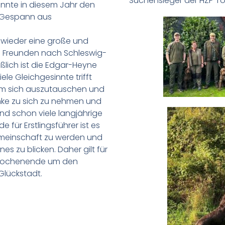
Suchensieger der HZP Tor
konnte in diesem Jahr den
e Gespann aus
 wieder eine große und
n Freunden nach Schleswig-
eßlich ist die Edgar-Heyne
le Gleichgesinnte trifft
 um sich auszutauschen und
nke zu sich zu nehmen und
nd schon viele langjährige
für Erstlingsführer ist es
Gemeinschaft zu werden und
nes zu blicken. Daher gilt für
s Wochenende um den
 Glückstadt.