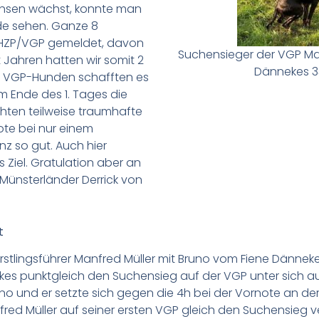
chsen wächst, konnte man
e sehen. Ganze 8
 HZP/VGP gemeldet, davon
Suchensieger der VGP Man
t Jahren hatten wir somit 2
Dännekes 33
6 VGP-Hunden schafften es
am Ende des 1. Tages die
chten teilweise traumhafte
ote bei nur einem
z so gut. Auch hier
s Ziel. Gratulation aber an
 Münsterländer Derrick von
t
stlingsführer Manfred Müller mit Bruno vom Fiene Dännekes 
kes punktgleich den Suchensieg auf der VGP unter sich a
no und er setzte sich gegen die 4h bei der Vornote an d
red Müller auf seiner ersten VGP gleich den Suchensieg 