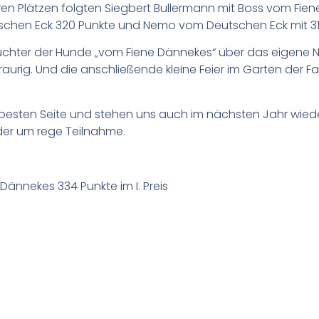
en Plätzen folgten Siegbert Bullermann mit Boss vom Fiene 
tschen Eck 320 Punkte und Nemo vom Deutschen Eck mit 318 P
üchter der Hunde „vom Fiene Dännekes“ über das eigene 
aurig. Und die anschließende kleine Feier im Garten der F
r besten Seite und stehen uns auch im nächsten Jahr wied
der um rege Teilnahme.
Dännekes 334 Punkte im I. Preis