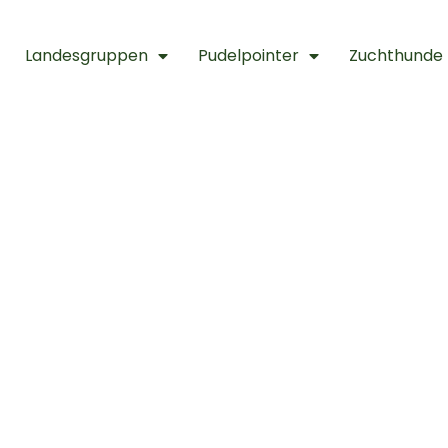
Landesgruppen
Pudelpointer
Zuchthunde
hte unserer l
staltungen i