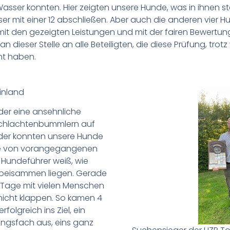
s Wasser konnten. Hier zeigten unsere Hunde, was in ihnen 
r mit einer 12 abschließen. Aber auch die anderen vier 
it den gezeigten Leistungen und mit der fairen Bewertun
n dieser Stelle an alle Beteiligten, die diese Prüfung, trot
ht haben.
inland
der eine ansehnliche
 Schlachtenbummlern auf
der konnten unsere Hunde
sse von vorangegangenen
 Hundeführer weiß, wie
P beisammen liegen. Gerade
2 Tage mit vielen Menschen
icht klappen. So kamen 4
olgreich ins Ziel, ein
ngsfach aus, eins ganz