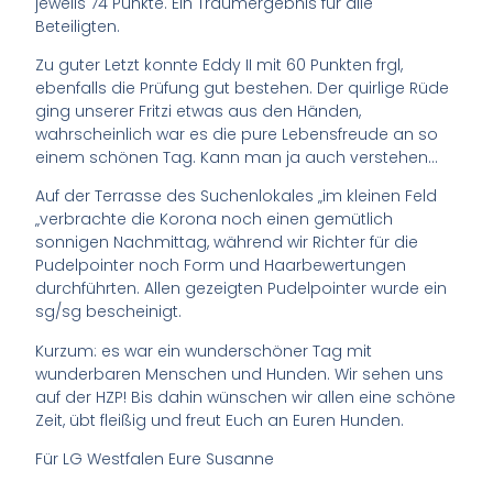
jeweils 74 Punkte. Ein Traumergebnis für alle
Beteiligten.
Zu guter Letzt konnte Eddy II mit 60 Punkten frgl,
ebenfalls die Prüfung gut bestehen. Der quirlige Rüde
ging unserer Fritzi etwas aus den Händen,
wahrscheinlich war es die pure Lebensfreude an so
einem schönen Tag. Kann man ja auch verstehen…
Auf der Terrasse des Suchenlokales „im kleinen Feld
„verbrachte die Korona noch einen gemütlich
sonnigen Nachmittag, während wir Richter für die
Pudelpointer noch Form und Haarbewertungen
durchführten. Allen gezeigten Pudelpointer wurde ein
sg/sg bescheinigt.
Kurzum: es war ein wunderschöner Tag mit
wunderbaren Menschen und Hunden. Wir sehen uns
auf der HZP! Bis dahin wünschen wir allen eine schöne
Zeit, übt fleißig und freut Euch an Euren Hunden.
Für LG Westfalen Eure Susanne