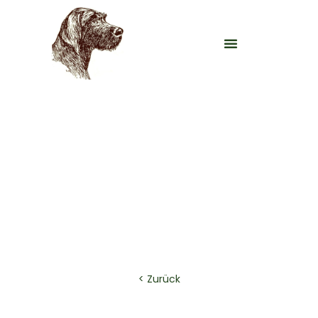
VJP am 13.04.2024 der LG
Westfalen
< Zurück