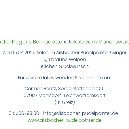
Adlerflieger’s Bernadette
x
Jakob vom Mönchswal
Am 05.04.2025 fielen im Ailsbacher Pudelpointerzwinger
5,4 braune Welpen
♥
lichen Glückwunsch
Für weitere Infos wenden Sie sich bitte an:
Carmen Beetz, Sorge-Settendorf 35
07987 Mohlsdorf-Teichwolframsdorf
(LK Greiz)
015566793180 |
info@ailsbacher-pudelpointer.de
|
www.ailsbacher-pudelpointer.de