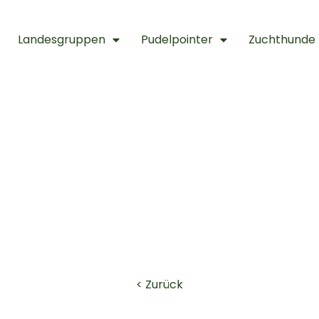
Landesgruppen
Pudelpointer
Zuchthunde
lsbacher B-W
< Zurück