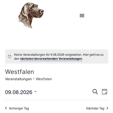
Keine Veranstaltungen für 9.08.2026 vorgesehen. Hier geht es zu
den
nächsten bevorstehenden Veranstaltungen
.
Westfalen
Veranstaltungen
Westfalen
Veran
Ve
09.08.2026
Suche
Tag
Datum
An
Such
wählen.
Na
Vorheriger Tag
Nächster Tag
und