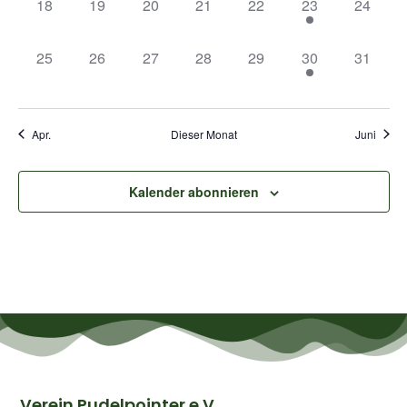
0 Veranstaltungen,
0 Veranstaltungen,
0 Veranstaltungen,
0 Veranstaltungen,
0 Veranstaltungen,
2 Veranstaltung
0 Veran
18
19
20
21
22
23
24
0 Veranstaltungen,
0 Veranstaltungen,
0 Veranstaltungen,
0 Veranstaltungen,
0 Veranstaltungen,
2 Veranstaltung
0 Veran
25
26
27
28
29
30
31
Apr.
Dieser Monat
Juni
Kalender abonnieren
Verein Pudelpointer e.V.