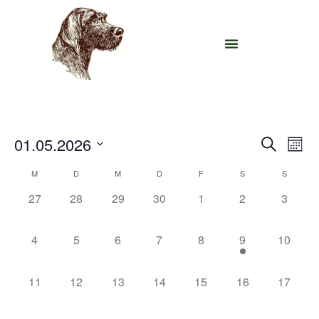
Veran
Ve
01.05.2026
Suche
Mona
Datum
An
Such
wählen.
Kalender
M
D
M
D
F
S
S
Na
und
0 Veranstaltungen,
0 Veranstaltungen,
0 Veranstaltungen,
0 Veranstaltungen,
0 Veranstaltungen,
0 Veranstaltung
0 Veran
27
28
29
30
1
2
3
von
Ansic
Veranstaltungen
0 Veranstaltungen,
0 Veranstaltungen,
0 Veranstaltungen,
0 Veranstaltungen,
0 Veranstaltungen,
1 Veranstaltung
0 Veran
4
5
6
7
8
9
10
Navig
0 Veranstaltungen,
0 Veranstaltungen,
0 Veranstaltungen,
0 Veranstaltungen,
0 Veranstaltungen,
0 Veranstaltung
0 Veran
11
12
13
14
15
16
17